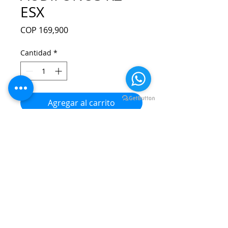
ESX
Precio
COP 169,900
Cantidad
*
Agregar al carrito
Realizar compra
Edición especial del décimo aniversario
Cubierta frontal de aleación con forma
de grieta
Unidad súper dinámica de 12 mm
incorporada
Cubierta en forma de estéreo 3D