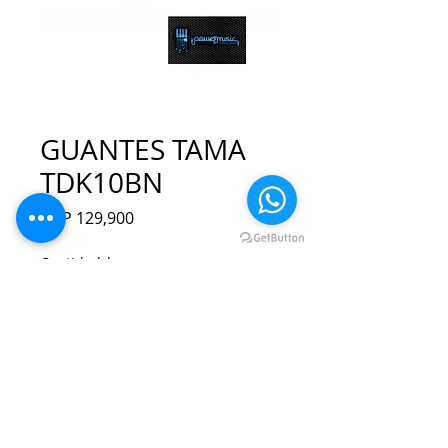
GUANTES TAMA
TDK10BN
Precio
COP 129,900
Cantidad
*
Agregar al carrito
Realizar compra