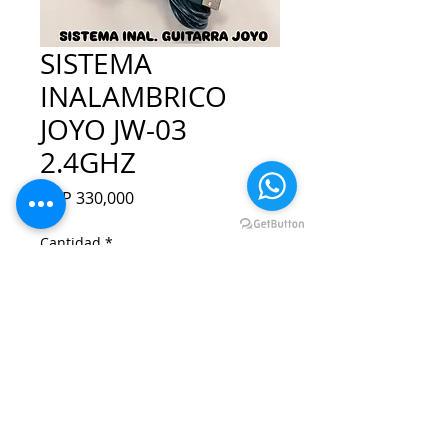
SISTEMA
INALAMBRICO
JOYO JW-03
2.4GHZ
Precio
COP 330,000
Cantidad
*
Agregar al carrito
Realizar compra